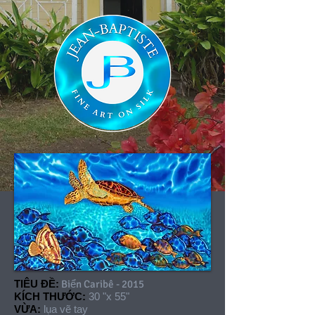
TIÊU ĐỀ:
Biển Caribê - 2015
KÍCH THƯỚC:
30 "x 55"
VỪA:
lụa vẽ tay