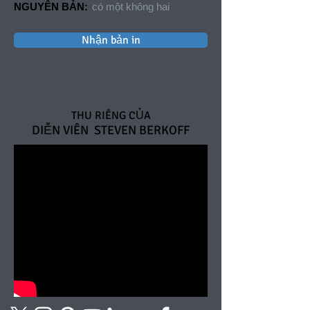
NGUYÊN BẢN:
có một không hai
Nhận bản in
THU RIÊNG CỦA
DIỄN VIÊN
STEVEN BERKOFF