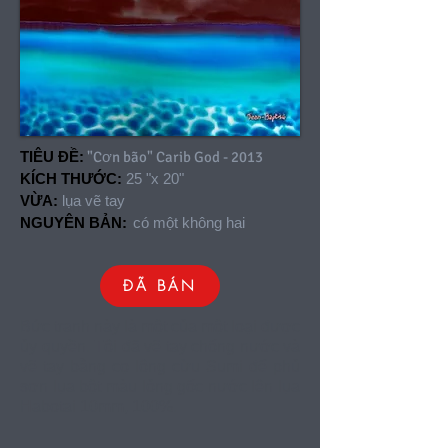
TIÊU ĐỀ:
"Cơn bão" Carib God - 2013
KÍCH THƯỚC:
25 "x 20"
VỪA:
lụa vẽ tay
NGUYÊN BẢN:
có một không hai
ĐÃ BÁN
Bức tranh này là một của một loại được
ủy quyền. Tôi đã vẽ tay chống nước và
vẽ tay bằng cọ lông cừu Sumi để phủ
sơn lụa bột màu lỏng gốc nước lên lụa
Habotai 10mm, 100%.