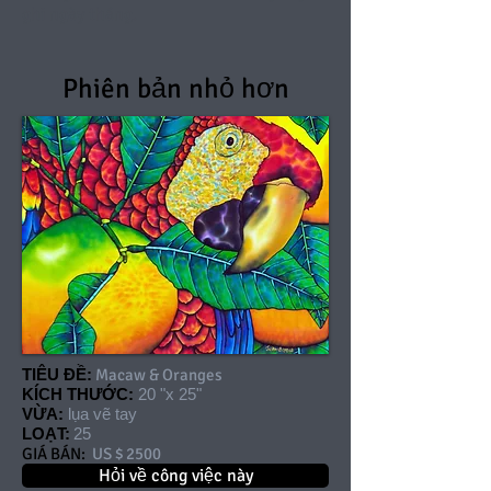
ghi ngày tháng.
Phiên bản nhỏ hơn
TIÊU ĐỀ:
Macaw & Oranges
KÍCH THƯỚC:
20 "x 25"
VỪA:
lụa vẽ tay
LOẠT:
25
GIÁ BÁN:
US $ 2500
Hỏi về công việc này