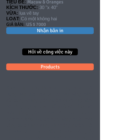
TIÊU ĐỀ:
Macaw & Oranges
KÍCH THƯỚC:
30 "x 40"
VỪA:
lụa vẽ tay
LOẠT:
Có một không hai
GIÁ BÁN:
US $ 7000
Nhận bản in
Hỏi về công việc này
Products
Bức tranh này là một trong một
Tốt
bụng
ban đầu mà
là
vẽ tay bằng cách
sử dụng kháng gốc nước và vẽ tay bằng
cọ lông ngựa Sumi để phủ sơn lụa bột
màu lỏng gốc nước lên lụa Habotai
10mm 100%. Được sơn bằng chất màu
lỏng được
ánh sáng
và chống nước. Tất
cả các bức tranh đều đi kèm với giấy
chứng nhận xác thực có chữ ký tay và