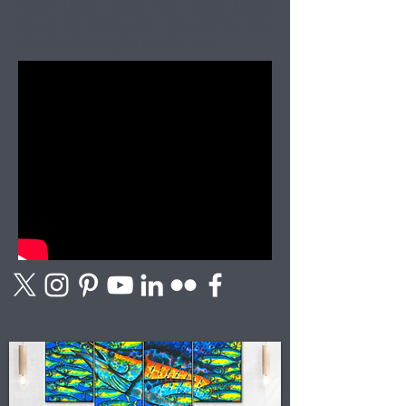
Nghệ thuật được bán cuộn không
khung bên trong một
ống gửi thư kín.
Chi phi vận chuyển la miên phi.