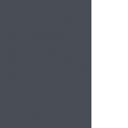
Bức tranh này là một phần của một loạt
nhiều tác phẩm gốc. Jean-Baptiste sẽ
tạo ra nhiều hơn một phiên bản của
họa tiết này, mỗi phiên bản được vẽ tay
riêng biệt bằng cách sử dụng kháng
nước gốc và vẽ tay bằng cọ lông ngựa
Sumi để phủ một lớp sơn lụa bột màu
lỏng gốc nước lên 10mm lụa Habotai
100%. Không có hai bức nào giống
nhau, làm cho mỗi bức tranh là một bản
gốc, có độ bền nhẹ và chống nước. Tất
cả các bức tranh đều đi kèm với giấy
chứng nhận xác thực có chữ ký tay và
ghi ngày tháng.
Bởi vì Jean-Baptiste vẽ tay mỗi bức
tranh như chúng được mua từ bộ
truyện, anh ấy sẽ cần bảy ngày để tạo
ra tác phẩm hoàn chỉnh.