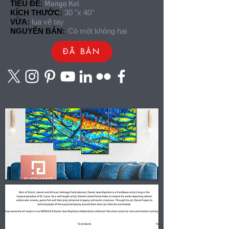
TIÊU ĐỀ:
Mango Koi
KÍCH THƯỚC:
30 "x 40"
VỪA:
lụa vẽ tay
NGUYÊN BẢN:
Có một không hai
ĐÃ BÁN