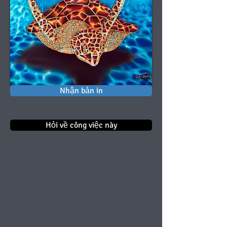
Nhận bản in
Hỏi về công việc này
Bức tranh này là một phần của một loạt
nhiều tác phẩm gốc. Jean-Baptiste sẽ
tạo ra nhiều hơn một phiên bản của
họa tiết này, mỗi phiên bản được vẽ tay
riêng biệt bằng cách sử dụng kháng
nước gốc và vẽ tay bằng cọ lông ngựa
Sumi để phủ một lớp sơn lụa bột màu