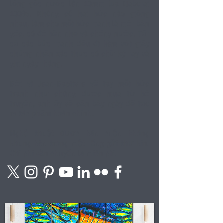
lỏng gốc nước lên 10mm lụa Habotai
100%. Không có hai bức nào giống
nhau, làm cho mỗi bức tranh là một bản
gốc, có độ bền nhẹ và chống nước. Tất
cả các bức tranh đều đi kèm với giấy
chứng nhận xác thực có chữ ký tay và
ghi ngày tháng.
Bởi vì Jean-Baptiste vẽ tay mỗi bức
tranh như chúng được mua từ bộ
truyện, anh ấy sẽ cần bảy ngày để tạo
ra tác phẩm hoàn chỉnh.
Nghệ thuật được bán cuộn không
khung bên trong một
ống gửi thư kín.
Chi phi vận chuyển la miên phi.