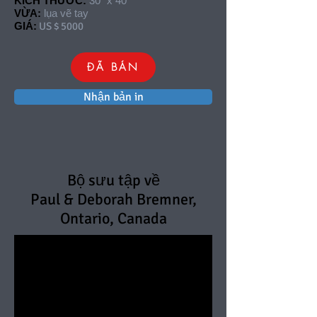
KÍCH THƯỚC:
30 "x 40"
VỪA:
lụa vẽ tay
GIÁ:
US $ 5000
ĐÃ BÁN
Nhận bản in
Bộ sưu tập về
Paul & Deborah Bremner,
Ontario, Canada