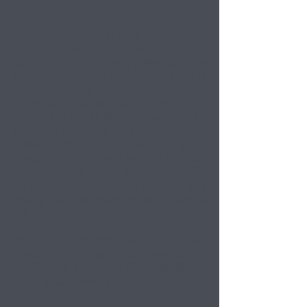
Bức tranh này là một phần của một loạt
nhiều tác phẩm gốc. Jean-Baptiste sẽ
tạo ra nhiều hơn một phiên bản của
họa tiết này, mỗi phiên bản được vẽ tay
riêng biệt bằng cách sử dụng kháng
nước gốc và vẽ tay bằng cọ lông ngựa
Sumi để phủ một lớp sơn lụa bột màu
lỏng gốc nước lên 10mm lụa Habotai
100%. Không có hai bức nào giống
nhau, làm cho mỗi bức tranh là một bản
gốc, có độ bền nhẹ và chống nước. Tất
cả các bức tranh đều đi kèm với giấy
chứng nhận xác thực có chữ ký tay và
ghi ngày tháng.
Bởi vì Jean-Baptiste vẽ tay mỗi bức
tranh như chúng được mua từ bộ
truyện, anh ấy sẽ cần bảy ngày để tạo
ra tác phẩm hoàn chỉnh.