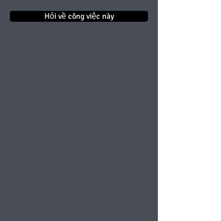
Hỏi về công việc này
Bức tranh này là một phần của một loạt
nhiều tác phẩm gốc. Jean-Baptiste sẽ
tạo ra nhiều hơn một phiên bản của
họa tiết này, mỗi phiên bản được vẽ tay
riêng biệt bằng cách sử dụng kháng
nước gốc và vẽ tay bằng cọ lông ngựa
Sumi để phủ một lớp sơn lụa bột màu
lỏng gốc nước lên 10mm lụa Habotai
100%. Không có hai bức nào giống
nhau, làm cho mỗi bức tranh là một bản
gốc, có độ bền nhẹ và chống nước. Tất
cả các bức tranh đều đi kèm với giấy
chứng nhận xác thực có chữ ký tay và
ghi ngày tháng.
Bởi vì Jean-Baptiste vẽ tay mỗi bức
tranh như chúng được mua từ bộ
truyện, anh ấy sẽ cần bảy ngày để tạo