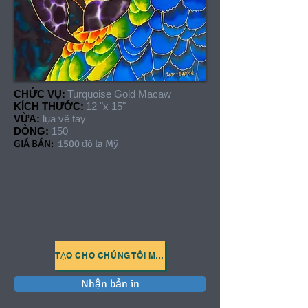
CHỨC VỤ:
Turquoise Gold Macaw
KÍCH THƯỚC:
12 "x 15"
VỪA:
lụa vẽ tay
DÒNG:
150
GIÁ BÁN:
1500 đô la Mỹ
TẠO CHO CHÚNG TÔI MỘT PHIẾU MUA HÀNG
Nhận bản in